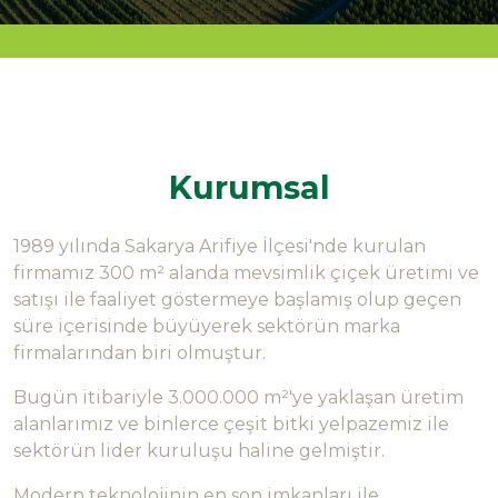
Kurumsal
1989 yılında Sakarya Arifiye İlçesi'nde kurulan
firmamız 300 m² alanda mevsimlik çiçek üretimi ve
satışı ile faaliyet göstermeye başlamış olup geçen
süre içerisinde büyüyerek sektörün marka
firmalarından biri olmuştur.
Bugün itibariyle 3.000.000 m²'ye yaklaşan üretim
alanlarımız ve binlerce çeşit bitki yelpazemiz ile
sektörün lider kuruluşu haline gelmiştir.
Modern teknolojinin en son imkanları ile